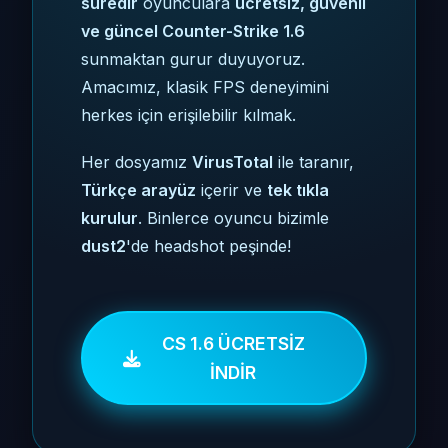
süredir
oyunculara
ücretsiz, güvenli
ve güncel Counter-Strike 1.6
sunmaktan gurur duyuyoruz.
Amacımız, klasik FPS deneyimini
herkes için erişilebilir kılmak.
Her dosyamız
VirusTotal
ile taranır,
Türkçe arayüz
içerir ve
tek tıkla
kurulur
. Binlerce oyuncu bizimle
dust2
'de headshot peşinde!
CS 1.6 ÜCRETSİZ
İNDİR