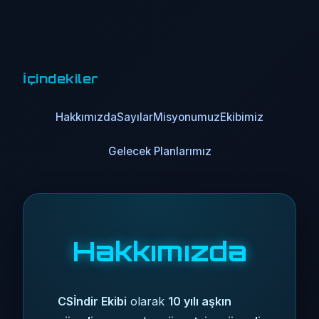
İçindekiler
Hakkımızda
Sayılar
Misyonumuz
Ekibimiz
Gelecek Planlarımız
Hakkımızda
CSİndir Ekibi
olarak
10 yılı aşkın